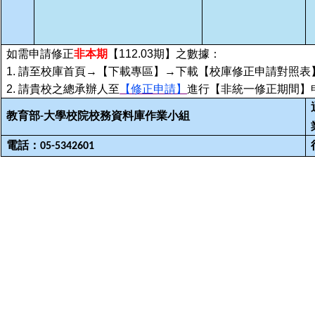
如需申請修正
非本期
【
11
2
.03
期】之數據：
1.
請
至校庫首頁
→【下載專區】→下載【校庫修正申請對照表
2.
請貴校之總承辦人至
【修正申請】
進行【非統一修正期間】
教育部
大學校院校務資料庫作業小組
-
電話：
05-5342601