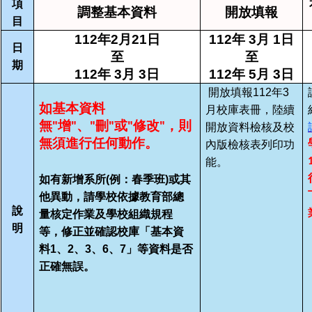
項
調整基本資料
開放填報
目
11
2年
2
月21日
11
2年
3
月
1
日
日
至
至
期
11
2年
3
月 3日
11
2年
5
月 3日
開放填報
11
2
年3
如基本資料
月校庫表冊
，陸續
無"增"、"刪"或"修改"，則
開放資料檢核及校
無須進行任何動作。
內版檢核表列印功
能。
如有新增系所(例：春季班)或其
他異動，請學校依據教育部總
說
量核定作業及學校組織規程
明
等，修正並確認校庫「基本資
料1、2、3、6、7」等資料是否
正確無誤。